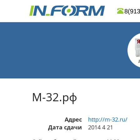
8(913
М-32.рф
Адрес
http://m-32.ru/
Дата сдачи
2014 4 21